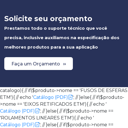
Solicite seu orçamento
Prestamos todo o suporte técnico que você
precisa, inclusive auxiliamos na especificação dos
melhores produtos para a sua aplicação
Faça um Orçamento
catalogo){ // if($produto->nome == 'FUSOS DE ESFERAS
ETM'){ // echo '
Catálogo (PDF)
'; // }else{ // if($produto-
>nome == 'EIXOS RETIFICADOS ETM'){ // echo '
Catálogo (PDF)
'; // }else{ // if($produto->nome ==
'ROLAMENTOS LINEARES ETM'){ // echo '
Catálogo (PDF)
'; // }else{ // if($produto->nome ==