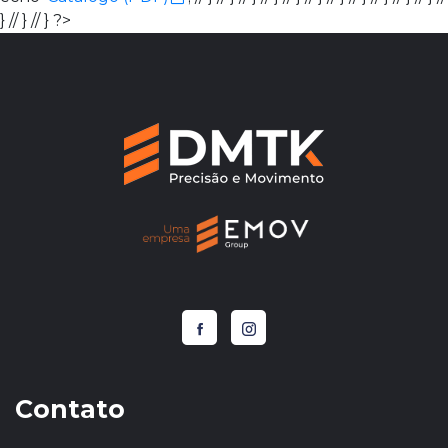
} // } // } ?>
Contato