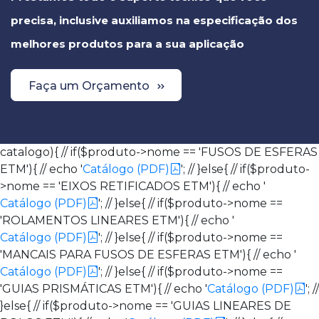
precisa, inclusive auxiliamos na especificação dos
melhores produtos para a sua aplicação
Faça um Orçamento
catalogo){ // if($produto->nome == 'FUSOS DE ESFERAS
ETM'){ // echo '
Catálogo (PDF)
'; // }else{ // if($produto-
>nome == 'EIXOS RETIFICADOS ETM'){ // echo '
Catálogo (PDF)
'; // }else{ // if($produto->nome ==
'ROLAMENTOS LINEARES ETM'){ // echo '
Catálogo (PDF)
'; // }else{ // if($produto->nome ==
'MANCAIS PARA FUSOS DE ESFERAS ETM'){ // echo '
Catálogo (PDF)
'; // }else{ // if($produto->nome ==
'GUIAS PRISMÁTICAS ETM'){ // echo '
Catálogo (PDF)
'; //
}else{ // if($produto->nome == 'GUIAS LINEARES DE